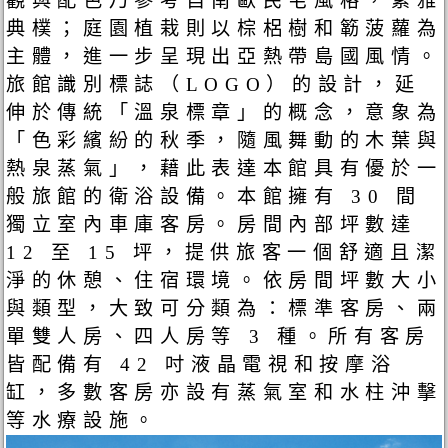
觀與配色乃參考自南歐民宅風格，素雅
典樸；庭園植栽則以棕梠樹和簕菠蘿為
主體，進一步呈現出亞熱帶島國風情。
旅館識別標誌（LOGO）的設計，延
伸於傳統「溫泉標章」的概念，意象為
「色彩繽紛的秋季，隨風舞動的木葉與
熱泉蒸氣」，藉此表達本館具有優於一
般旅館的衛浴設備。本館擁有 30 間
獨立室內車庫客房。房間內部坪數達
12 至 15 坪，提供旅客一個舒適且潔
淨的休憩、住宿環境。依房間坪數大小
與類型，大致可分類為：標準客房、兩
單雙人房、四人房等 3 種。所有客房
皆配備有 42 吋液晶電視和按摩浴
缸，多數客房亦設有蒸氣室和水柱沖擊
等水療設施。