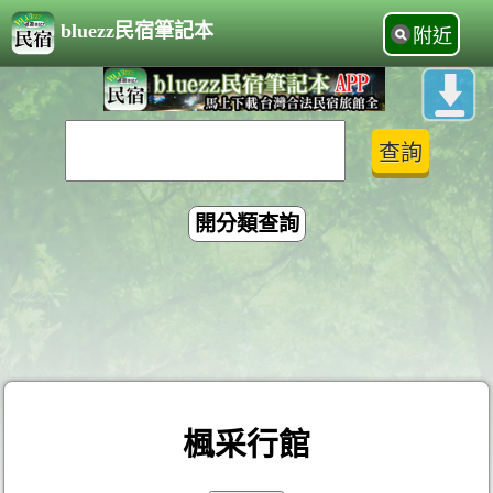
bluezz民宿筆記本
附近
開分類查詢
楓采行館