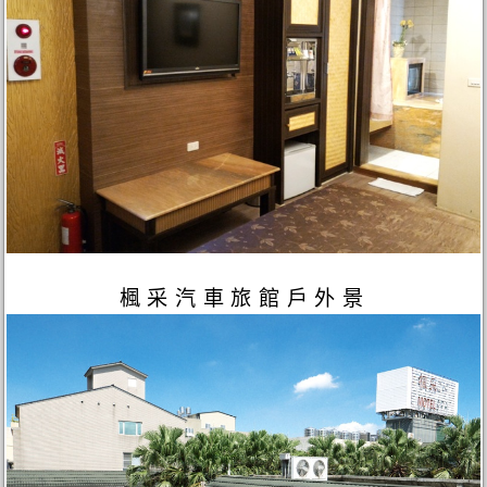
楓采汽車旅館戶外景