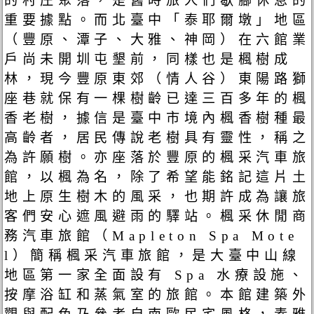
的村庄聚落，是舊時旅人們歇腳休息的
重要據點。而北臺中「泰耶爾墩」地區
（豐原、潭子、大雅、神岡）在六館業
戶尚未開圳屯墾前，同樣也是楓樹成
林，現今豐原東郊（情人谷）東陽路獅
座巷就保有一棵樹齡已達三百多年的楓
香老樹，據信是臺中市境內楓香樹種最
高齡者，居民傳說老樹具有靈性，稱之
為許願樹。亦座落於豐原的楓采汽車旅
館，以楓為名，除了希望能銘記這片土
地上原生樹木的風采，也期許成為讓旅
客們安心遮風避雨的驛站。楓采休閒商
務汽車旅館（Mapleton Spa Mote
l）簡稱楓采汽車旅館，是大臺中山線
地區第一家全面設有 Spa 水療設施、
按摩浴缸和蒸氣室的旅館。本館建築外