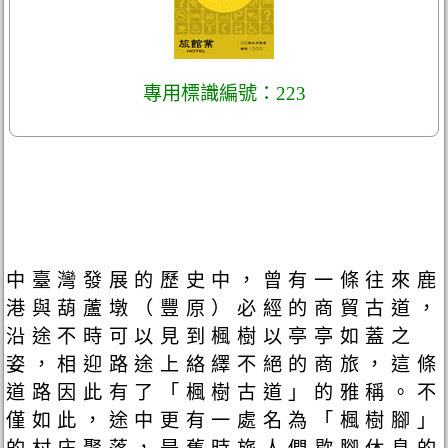
專用標識編號：223
中臺灣發展的歷史中，曾有一條往來鹿
港與葫蘆墩（豐原）必經的商貿古道，
沿途不時可以見到楓樹以亭亭如蓋之
姿，相迎路途上絡繹不絕的商旅，這條
道路因此有了「楓樹古道」的雅稱。不
僅如此，途中更有一處名為「楓樹腳」