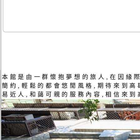
本館是由一群懷抱夢想的旅人,在因緣際
簡約,輕鬆的都會悠閒風格,期待來到高
易近人,和藹可親的服務內容,相信來到