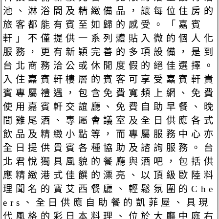
池、淋浴間及精緻備品，讓每位住房的
旅客都能有賓至如歸的感受。「嘉賓
軒」不僅提供一系列體貼入微的個人化
服務，更有新穎完善的多項設備，是到
台北商務洽公或休閒度假的絕佳選擇。
入住嘉賓軒樓層的賓客可享受嘉賓軒貴
賓專屬禮遇，包含免費寬頻上網、免費
使用嘉賓軒交誼廳、免費自助早餐、晚
間雞尾酒、專屬會議室及全日供應各式
飲品及精緻小點等，而專屬服務中心亦
全日提供貴賓各種協助及諮詢服務。台
北君悅獨具風貌的餐廳與酒吧，包括供
應精緻港式佳饌的漂亮、以頂級歐陸料
理聞名的寶艾西餐廳、輕鬆氛圍的Che
ers、全日供應自助餐的凱菲屋、具現
代風格的彩日本料理、位於大廳中庭右