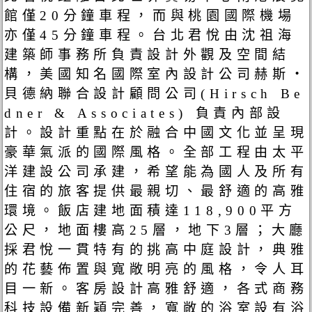
館僅20分鐘車程，而與桃園國際機場
亦僅45分鐘車程。台北君悅由沈祖海
建築師事務所負責設計外觀及空間結
構，美國知名國際室內設計公司赫斯‧
貝德納聯合設計顧問公司(Hirsch Be
dner & Associates) 負責內部設
計。設計重點在於融合中國文化並呈現
豪華氣派的國際風格。全部工程由太平
洋建設公司承建，希望能為國人及所有
住宿的旅客提供最親切、最舒適的高雅
環境。飯店建地面積達118,900平方
公尺，地面樓高25層，地下3層；大廳
採君悅一貫特有的挑高中庭設計，典雅
的花藝佈置與寬敞明亮的風格，令人耳
目一新。客房設計高雅舒適，各式商務
科技設備新穎完善，寬敞的浴室設有浴