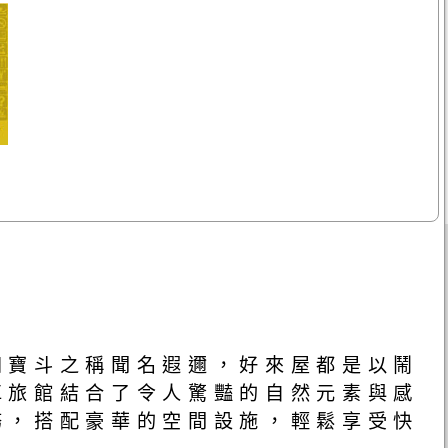
四寶斗之稱聞名遐邇，好來屋都是以鬧
車旅館結合了令人驚豔的自然元素與感
務，搭配豪華的空間設施，輕鬆享受快