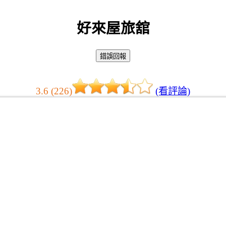
好來屋旅舘
3.6 (226)
(看評論)