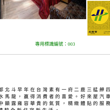
專用標識編號：003
都北斗早年在台灣素有一府二鹿三艋舺
水馬龍，贏得消費者的喜愛。好來屋汽
中顯露雍容華貴的氣質，精緻體貼的服