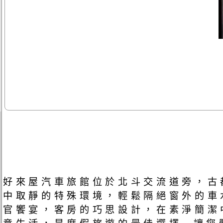
好來屋汽車旅館位於北斗交流道旁，古
中取靜的特殊環境，輕鬆隔絕窗外的車
官饗宴，客房的巧思設計，在素淨簡潔