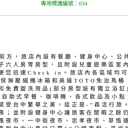
專用標識編號：034
正前方，旅店內設有餐廳、健身中心、公
子六人房等房型，且附設兒童遊樂區室內
迅速Check in。旅店內各區域均可
環保無壓縮機冰箱和高級TOTO免治馬
和免費盥洗用品(部分房型設有獨立浴缸
西自助式早餐、咖啡機、各式飲品及小點
感受台中繁華之美，這正是-“森活行旅
務；並附設健身中心讓旅客在閒暇之餘仍
路夜市、一中街夜市、忠孝夜市、草悟