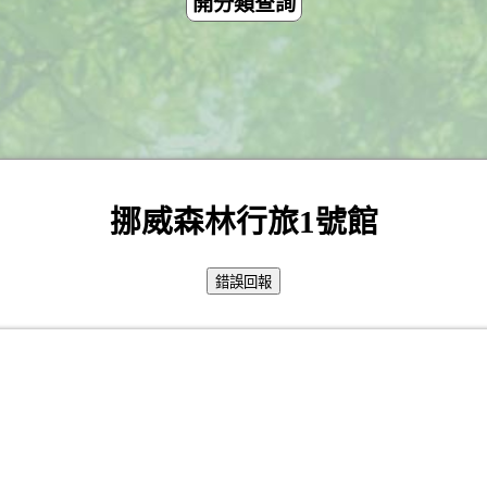
開分類查詢
挪威森林行旅1號館