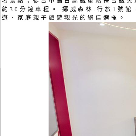
名景點；從台中烏日高鐵車站搭台鐵火車
約30分鐘車程。 挪威森林.行旅1
遊、家庭親子旅遊觀光的絕佳選擇。