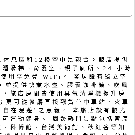
共休息區和12樓空中景觀台。飯店提供
溜滑梯、育嬰室、親子廁所、24 小時
使用享免費 WiFi。 客房設有獨立空
桶，並提供快煮水壺、膠囊咖啡機、吹風
)，旅店房間皆使用臭氧清淨機提升房
；更可從餐廳直接觀賞台中車站、火車
。自在漫遊”之意義。 本旅店設有觀光
可運動健身。 周邊熱門景點包括宮原
道、科博館、台灣美術館、秋紅谷等知