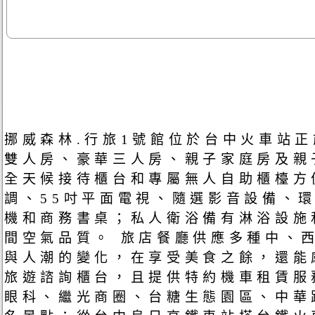
挪威森林.行旅1號館位於台中火車站
雙人房、豪華三人房、親子家庭房及親
全天候接待櫃台和專屬無人自助櫃檯方便您
調、55吋平面電視、隨選影音設備、
機和商務書桌；私人衛浴備有淋浴設施
間空氣品質。 旅店餐廳供應多種中、
與人潮的變化，在享受美食之餘，還能
旅遊諮詢櫃台，且提供特約機車租賃服
眼科、繼光商圈、台糖生態園區、中華