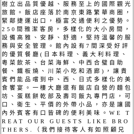
樹立出品質優越、服務至上的國際觀光
旅館。飯店座落於南京東路繁華商圈，
緊鄰捷運出口，極富交通便利之優勢。
250間雅潔客房，多樣化的大小房間，
設備高雅、安靜、舒適，堅持溫馨的服
務與安全管理。館內設有7間深受好評
的優質餐廳(日本料理、義大利料理、
粵菜飲茶、台菜海鮮、中西合璧自助
餐、鐵板燒、川菜小吃和酒廊)，讓貴
賓們能品嚐到中、西、日式多樣化的美
食饗宴。一樓大廳還有飯店自營的麵包
坊、蛋糕餅乾部及壽司飯丸專門店，可
口、衛生、平價的外帶小品，亦是讓國
內外賓客有口皆碑的便利美味。WE T
REAT OUR GUESTS LIKE BRO
THERS.（我們接待客人有如照顧兄