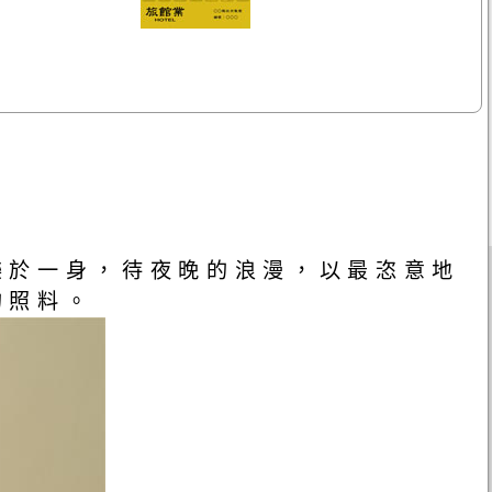
樂於一身，待夜晚的浪漫，以最恣意地
的照料。