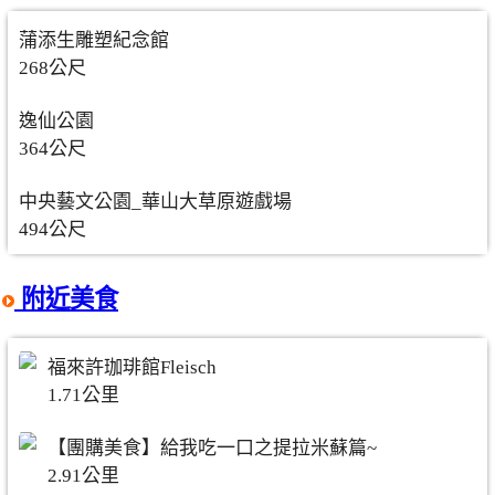
蒲添生雕塑紀念館
268公尺
逸仙公園
364公尺
中央藝文公園_華山大草原遊戲場
494公尺
附近美食
福來許珈琲館Fleisch
1.71公里
【團購美食】給我吃一口之提拉米蘇篇~
2.91公里