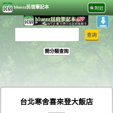
bluezz民宿筆記本
附近
開分類查詢
台北寒舍喜來登大飯店