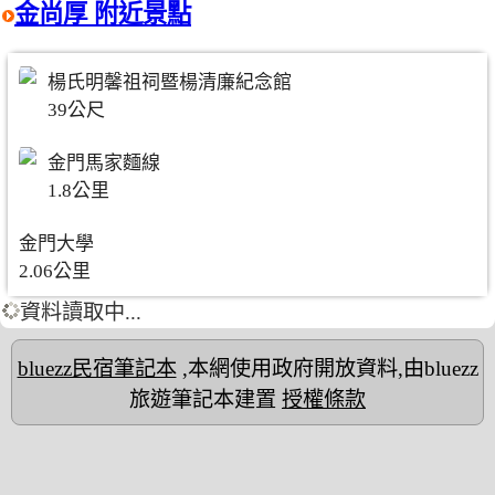
金尚厚 附近景點
楊氏明馨祖祠暨楊清廉紀念館
39公尺
金門馬家麵線
1.8公里
金門大學
2.06公里
資料讀取中...
bluezz民宿筆記本
,本網使用政府開放資料,由bluezz
旅遊筆記本建置
授權條款