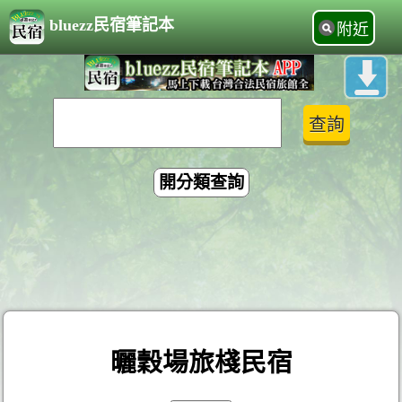
bluezz民宿筆記本
附近
開分類查詢
曬穀場旅棧民宿