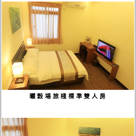
曬穀場旅棧標準雙人房