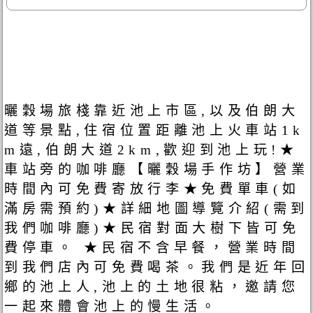
曬穀場旅棧靠近池上市區,以及伯朗大
道等景點,住宿位置距離池上火車站1k
m遠,伯朗大道2km,歡迎到池上玩!★
車站旁的咖啡廳【曬穀場手作坊】營業
時間內可免費寄放行李★免費單車(如
滿房需預約)★詳細地圖導覽介紹(需到
我們咖啡廳)★民宿對面大樹下皆可免
費停車。 ★民宿不含早餐，營業時間
到我們店內可免費喝茶。我們是近年回
鄉的池上人,池上的土地很粘，邀請您
一起來體會池上的慢生活。