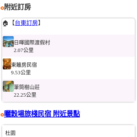
附近訂房
🏠【
台東訂房
】
日暉國際渡假村
2.07公里
東籬房民宿
9.53公里
筆筒樹山莊
22.25公里
曬穀場旅棧民宿 附近景點
杜園