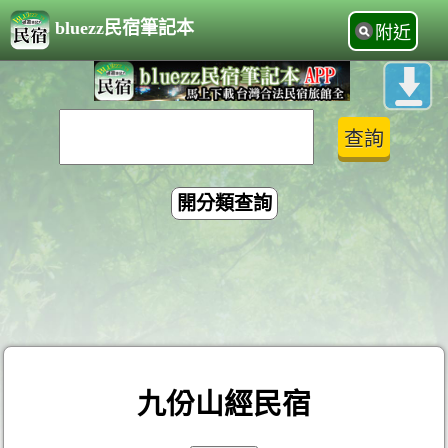
bluezz民宿筆記本
附近
開分類查詢
九份山經民宿