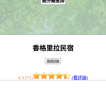
開分類查詢
香格里拉民宿
4.3 (71)
(看評論)