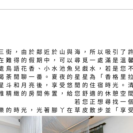
三街，由於鄰近於山與海，所以吸引了
在難得的假期中，可以尋覓一處滿是溫
處鳥語花香、小水池魚兒戲水，若是您
喝荼閒聊一番。夏夜的星星為「香格里
星斗和月亮後，享受悠閒的住宿時光。
雅精緻的房間佈置，給您舒適的休憩空
體驗。 若您正想尋找一個渡假
樂的時光，光著腳丫在草皮散步並「享