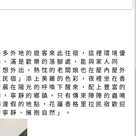
許多外地的遊客來此住宿，這裡環境優
馨、滿是歡樂的落腳處，能與家人同
不想外出，熱忱的老闆娘也在屋內屋外
拉民宿」添上美麗的色彩，夜裡坐在香
清晨在陽光的呼喚下醒來，配上豐富的
間，寧靜的鄉鎮，只有傳來陣陣的蟲鳴
的地點，花蓮香格里拉民宿歡迎
受寧靜、擁抱自然」。