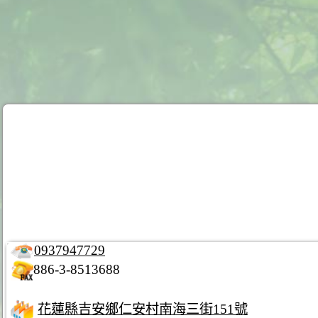
0937947729
886-3-8513688
花蓮縣吉安鄉仁安村南海三街151號