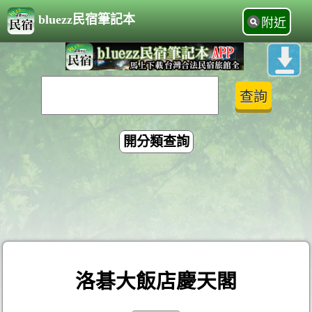
bluezz民宿筆記本
附近
開分類查詢
洛碁大飯店慶天閣