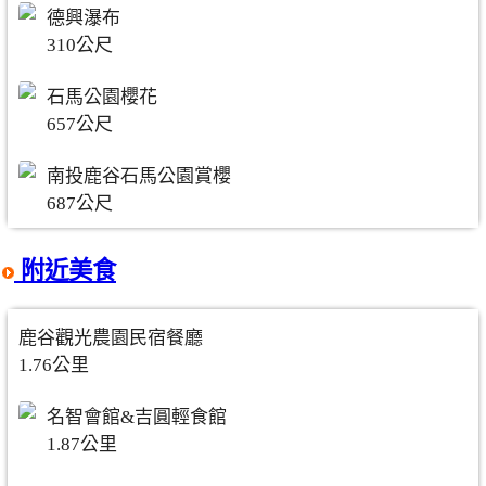
德興瀑布
310公尺
石馬公園櫻花
657公尺
南投鹿谷石馬公園賞櫻
687公尺
附近美食
鹿谷觀光農園民宿餐廳
1.76公里
名智會館&吉圓輕食館
1.87公里