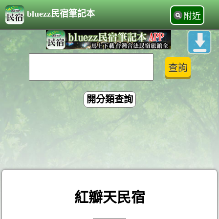
bluezz民宿筆記本
附近
開分類查詢
紅瓣天民宿