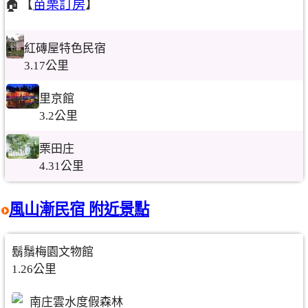
🏠【
苗栗訂房
】
紅磚屋特色民宿
3.17公里
里京館
3.2公里
栗田庄
4.31公里
風山漸民宿 附近景點
鬍鬚梅園文物館
1.26公里
南庄雲水度假森林