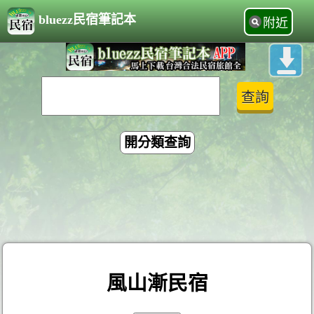
bluezz民宿筆記本
附近
開分類查詢
風山漸民宿