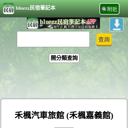
bluezz民宿筆記本
附近
開分類查詢
禾楓汽車旅館 (禾楓嘉義館)