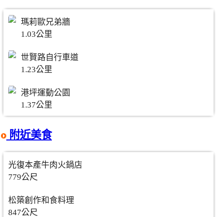
瑪莉歐兄弟牆
1.03公里
世賢路自行車道
1.23公里
港坪運動公園
1.37公里
附近美食
光復本產牛肉火鍋店
779公尺
松築創作和食料理
847公尺