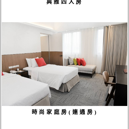
典雅四人房
時尚家庭房(連通房)