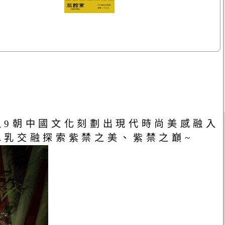
以9朝中國文化刻劃出現代時尚美感融入
水乳交融探索紫禁之美、紫禁之巔~