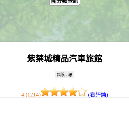
開分類查詢
紫禁城精品汽車旅館
4 (1214)
(看評論)