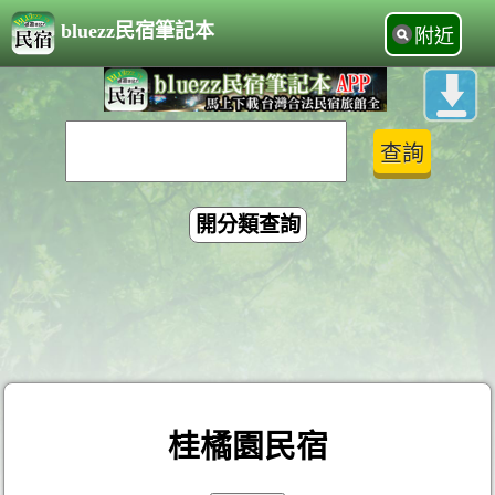
bluezz民宿筆記本
附近
開分類查詢
桂橘園民宿