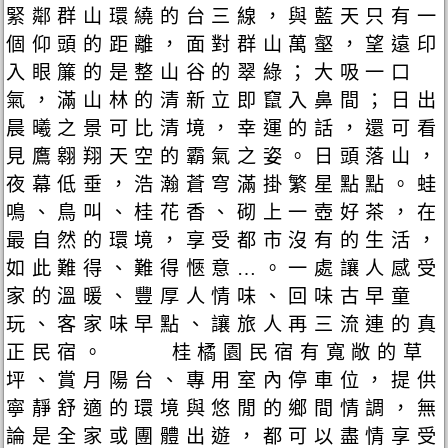
緊鄰群山環繞的台三線，與藍天只有一
個仰頭的距離，面對群山萬壑，望遠印
入眼簾的是整山谷的翠綠；大吸一口
氣，滿山林的清新立即竄入鼻間；日出
晨曦之景可比清境，幸運的話，還可看
見鷹翱翔天空的霸氣之姿。日頭落山，
夜幕低垂，浩瀚蒼穹滿掛繁星點點。蛙
鳴、鳥叫、桂花香、砌上一壺好茶，在
最自然的環境，享受都市沒有的生活，
如此難得、難得愜意…。一處讓人感受
家的溫暖、豐厚人情味、回味古早童
玩、客家味早點、讓旅人再三流連的真
正民宿。 桂橘園民宿有寬敞的草
坪、賞月陽台、專用室內停車位，提供
寧靜舒適的環境與悠閒的鄉間情調，無
論是全家或團體出遊，都可以盡情享受