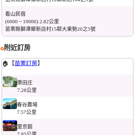
看山民宿
(6000 ~ 10000) 2.82公里
苗栗縣獅潭鄉新店村15鄰大東勢20之5號
附近訂房
🏠【
苗栗訂房
】
栗田庄
7.28公里
春谷農場
7.57公里
里京館
7.85公里