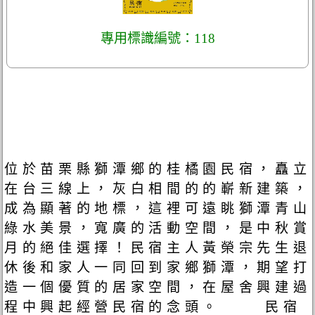
專用標識編號：118
位於苗栗縣獅潭鄉的桂橘園民宿，矗立
在台三線上，灰白相間的的嶄新建築，
成為顯著的地標，這裡可遠眺獅潭青山
綠水美景，寬廣的活動空間，是中秋賞
月的絕佳選擇！民宿主人黃榮宗先生退
休後和家人一同回到家鄉獅潭，期望打
造一個優質的居家空間，在屋舍興建過
程中興起經營民宿的念頭。 民宿