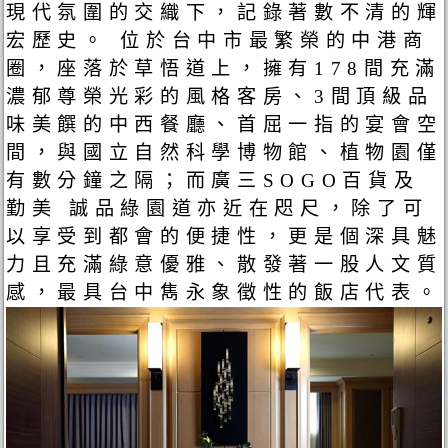
現代氛圍的交織下，記錄著數不清的輝
宏歷史。 位於台中市最繁榮的中港商
圈，座落於草悟道上，擁有178間充滿
濃郁尊榮光彩的風格客房、3間頂級品
味美饌的中西餐廳、首屈一指的宴會空
間，與國立自然科學博物館、植物園僅
有數分鐘之隔；而廣三SOGO百貨及
勤美 誠品綠園道亦近在咫尺，除了可
以享受到都會的便捷性，更是個深具魅
力且充滿綠意優雅、散發著一股人文質
感，最具台中雋永象徵性的飯店代表。