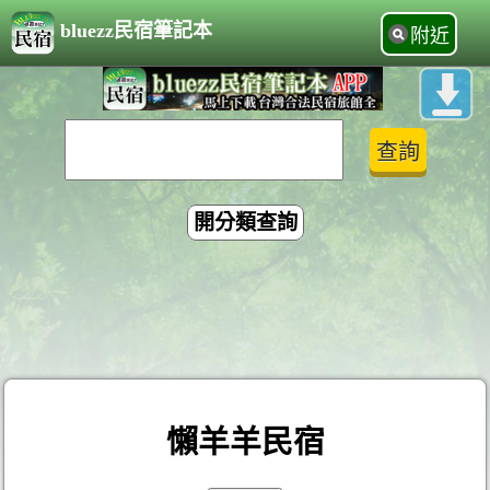
bluezz民宿筆記本
附近
開分類查詢
懶羊羊民宿