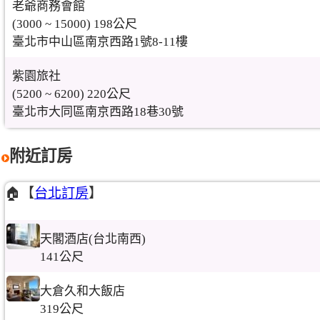
老爺商務會館
(3000 ~ 15000) 198公尺
臺北市中山區南京西路1號8-11樓
紫園旅社
(5200 ~ 6200) 220公尺
臺北市大同區南京西路18巷30號
附近訂房
🏠【
台北訂房
】
天閣酒店(台北南西)
141公尺
大倉久和大飯店
319公尺