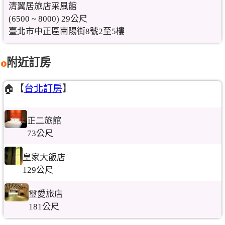
清翼居旅店采風館
(6500 ~ 8000) 29公尺
臺北市中正區南陽街8號2至5樓
附近訂房
🏠【
台北訂房
】
正二旅館
73公尺
皇家大飯店
129公尺
璽愛旅店
181公尺