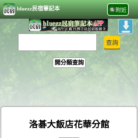
bluezz民宿筆記本
附近
開分類查詢
洛碁大飯店花華分館