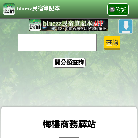
bluezz民宿筆記本
附近
開分類查詢
梅樓商務驛站