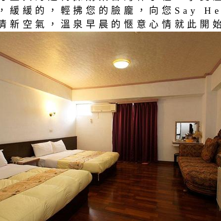
緩緩的，輕拂您的臉龐，向您Say He
新空氣，溫泉早晨的愜意心情就此開始˙˙