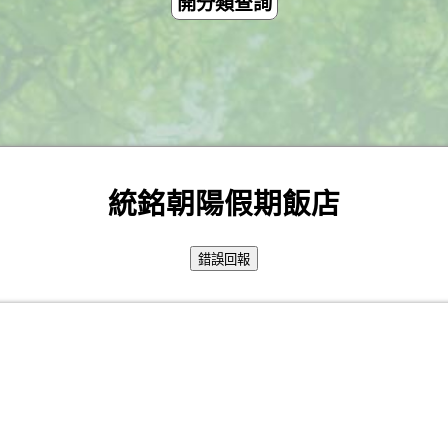
開分類查詢
統銘朝陽假期飯店