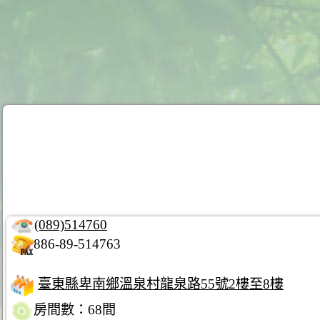
(089)514760
886-89-514763
臺東縣卑南鄉溫泉村龍泉路55號2樓至8樓
房間數：68間