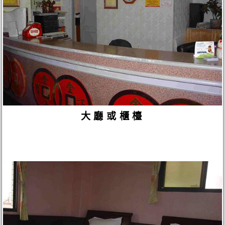
大廳或櫃檯