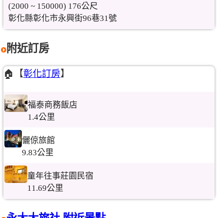
(2000 ~ 150000) 176公尺
彰化縣彰化市永興街96巷31號
附近訂房
🏠【
彰化訂房
】
福泰商務飯店
1.4公里
儷倞旅館
9.83公里
童年往事莊園民宿
11.69公里