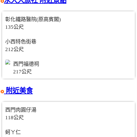
永大大旅社 附近景點
彰化鐵路醫院(原高賓閣)
135公尺
小西特色街巷
212公尺
西門福德祠
217公尺
附近美食
西門肉圓仔湯
118公尺
蚵ㄚ仁