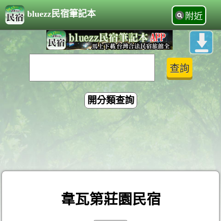
bluezz民宿筆記本
附近
開分類查詢
韋瓦第莊園民宿