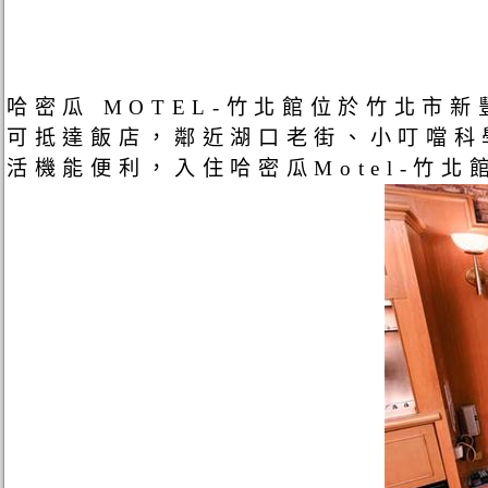
哈密瓜 MOTEL-竹北館位於竹北市
可抵達飯店，鄰近湖口老街、小叮噹科
活機能便利，入住哈密瓜Motel-竹