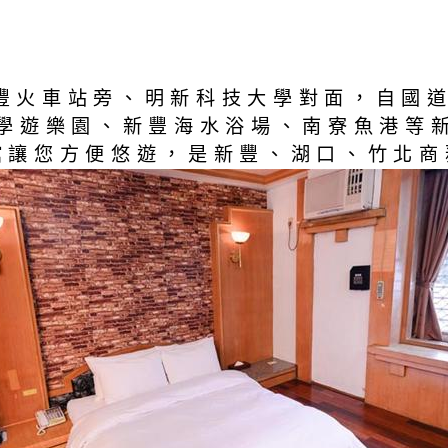
新豐火車站旁、明新科技大學對面，自國
學遊樂園、新豐海水浴場、南寮魚港等
北館讓您方便悠遊，是新豐、湖口、竹北