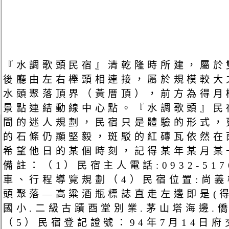
『水調歌頭民宿』清乾隆時所建，屬於
後廳由左右櫸頭相連接，屬於規模較大
水頭聚落頂界（黃厝頂），前方為得月
景點連結動線中心點。『水調歌頭』民
間的迷人規劃，民宿只是體驗的形式，
的石條仍顯堅毅，斑駁的紅磚瓦依然在
希望他日的某個時刻，記得某年某月某
備註：（1）民宿主人電話:0932-51
車、行程導覽規劃（4）民宿位置:尚
頭聚落—高粱酒瓶標誌直走左邊即是(得
國小.二級古蹟酉堂別業.茅山塔海邊.僑
（5）民宿登記證號：94年7月14日府交