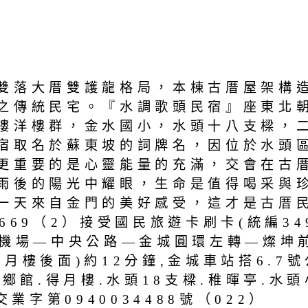
雙落大厝雙護龍格局，本棟古厝屋架構
之傳統民宅。『水調歌頭民宿』座東北朝
樓洋樓群，金水國小，水頭十八支樑，
宿取名於蘇東坡的詞牌名，因位於水頭
更重要的是心靈能量的充滿，交會在古
雨後的陽光中耀眼，生命是值得喝采與
一天來自金門的美好感受，這才是古厝
7669（2）接受國民旅遊卡刷卡(統編34
義機場—中央公路—金城圓環左轉—燦坤
月樓後面)約12分鐘,金城車站搭6.7
鄉館.得月樓.水頭18支樑.稚暉亭.水
業字第0940034488號（022）