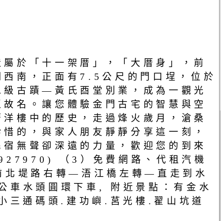
造屬於「十一架厝」，「大厝身」，前
西南，正面有7.5公尺的門口埕，位於
二級古蹟—黃氏酉堂別業，成為一觀光
區故名。讓您體驗金門古宅的智慧與空
厝洋樓中的歷史，走過烽火歲月，滄桑
珍惜的，與家人朋友靜靜分享這一刻，
民宿無聲卻深遠的力量，歡迎您的到來
927970) （3）免費網路、代租汽機
前北堤路右轉—浯江橋左轉—直走到水
號公車水頭圓環下車, 附近景點：有金水
頭小三通碼頭.建功嶼.莒光樓.翟山坑道