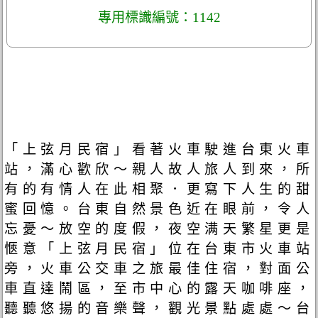
專用標識編號：1142
「上弦月民宿」看著火車駛進台東火車
站，滿心歡欣～親人故人旅人到來，所
有的有情人在此相聚．更寫下人生的甜
蜜回憶。台東自然景色近在眼前，令人
忘憂～放空的度假，夜空满天繁星更是
愜意「上弦月民宿」位在台東市火車站
旁，火車公交車之旅最佳住宿，對面公
車直達鬧區，至市中心的露天咖啡座，
聽聽悠揚的音樂聲，觀光景點處處～台