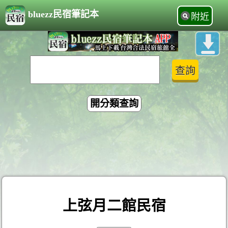
bluezz民宿筆記本
附近
開分類查詢
上弦月二館民宿