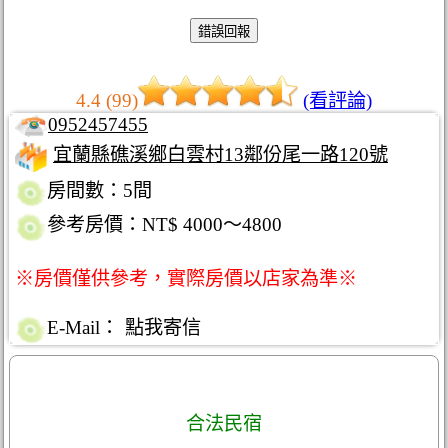
4.4 (99)
(看評論)
0952457455
宜蘭縣礁溪鄉白雲村13鄰份尾一路120號
房間數：5間
參考房價：NT$ 4000～4800
※房價僅供參考，實際房價以店家為準※
E-Mail：
點我寄信
合法民宿