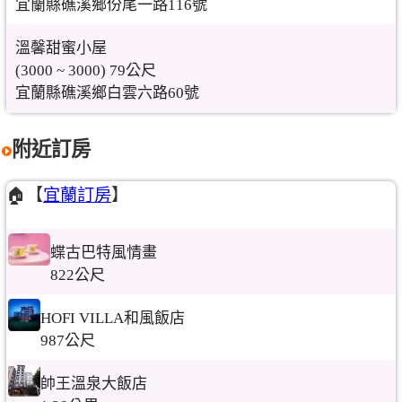
宜蘭縣礁溪鄉份尾一路116號
溫馨甜蜜小屋
(3000 ~ 3000) 79公尺
宜蘭縣礁溪鄉白雲六路60號
附近訂房
🏠【
宜蘭訂房
】
蝶古巴特風情畫
822公尺
HOFI VILLA和風飯店
987公尺
帥王溫泉大飯店