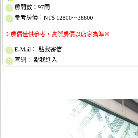
房間數：97間
參考房價：NT$ 12800～38800
※房價僅供參考，實際房價以店家為準※
E-Mail：
點我寄信
官網：
點我進入