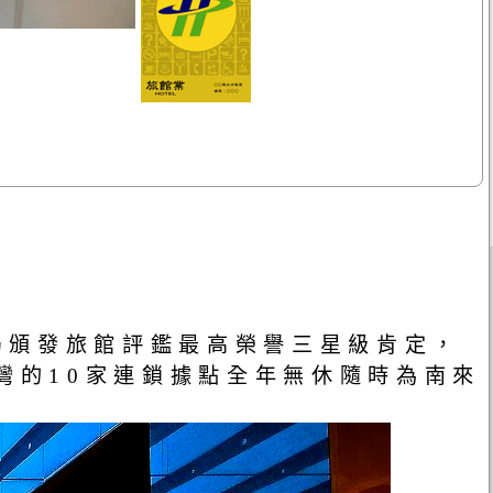
局頒發旅館評鑑最高榮譽三星級肯定，
灣的10家連鎖據點全年無休隨時為南來