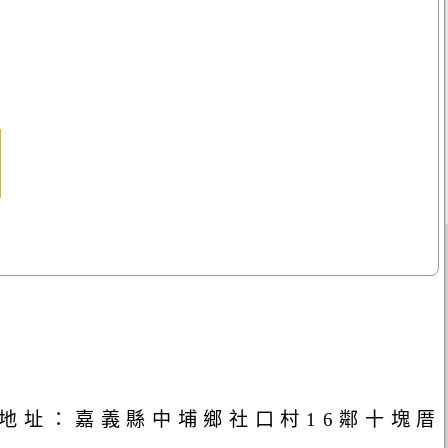
地址：嘉義縣中埔鄉社口村16鄰十塊厝