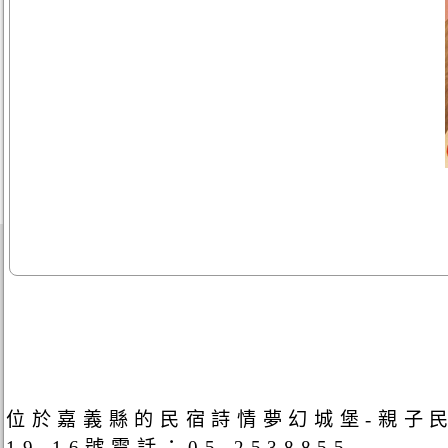
位於嘉義縣的民宿詩情夢幻城堡-親子
19-16號電話：05-2538855