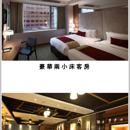
豪華兩小床客房