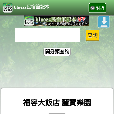
bluezz民宿筆記本
附近
開分類查詢
福容大飯店 麗寶樂園