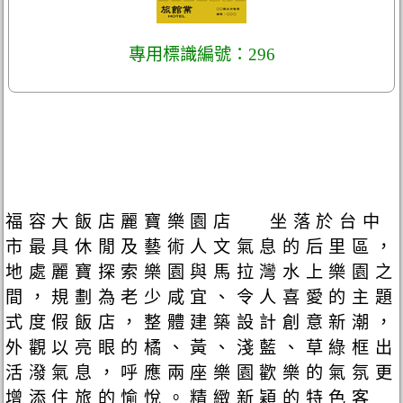
專用標識編號：296
福容大飯店麗寶樂園店 坐落於台中
市最具休閒及藝術人文氣息的后里區，
地處麗寶探索樂園與馬拉灣水上樂園之
間，規劃為老少咸宜、令人喜愛的主題
式度假飯店，整體建築設計創意新潮，
外觀以亮眼的橘、黃、淺藍、草綠框出
活潑氣息，呼應兩座樂園歡樂的氣氛更
增添住旅的愉悅。精緻新穎的特色客