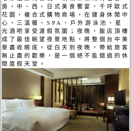
房，中、西、日式美食饗宴，千坪歐式
花園，複合式購物商場，在健身休閒中
心，三溫暖、SPA、戶外游泳池、星
光酒吧享受渡假氛圍；夜晚，飯店頂樓
成了最佳眺望夜景地點，將整個台中美
景盡收眼底。從白天到夜晚，帶給旅客
無止盡的歡樂，是一個絕不能錯過的休
閒度假天堂。