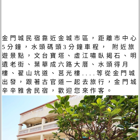
金門城民宿靠近金城市區，距離市中心
5分鐘，水頭碼頭3分鐘車程， 附近旅
遊景點，文台寶塔、虛江嘯臥揭石、明
遺老街、葉華成六路大厝、水頭得月
樓、翟山坑道、莒光樓....等從金門城
出發，跟著古官道一起去旅行，金門城
辛辛雅舍民宿，歡迎您來作客。