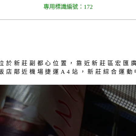
專用標識編號：172
新莊副都心位置，靠近新莊區宏匯廣場百貨公
飯店鄰近機場捷運A4站，新莊綜合運動