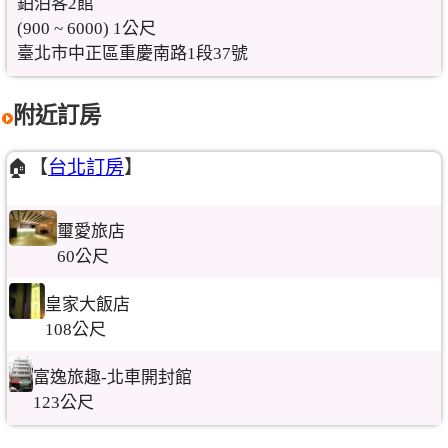
鉑泊客2館
(900 ~ 6000) 1公尺
臺北市中正區重慶南路1段37號
附近訂房
🏠【
台北訂房
】
璽愛旅店
60公尺
皇家大飯店
108公尺
富逸旅趣-北車開封館
123公尺