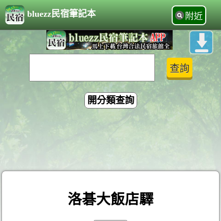
bluezz民宿筆記本
附近
開分類查詢
洛碁大飯店驛