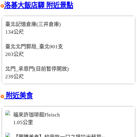
洛碁大飯店驛 附近景點
臺北記憶倉庫(三井倉庫)
134公尺
臺北北門郵局_臺北901支
203公尺
北門_承恩門(目前暫停開放)
239公尺
附近美食
福來許珈琲館Fleisch
1.05公里