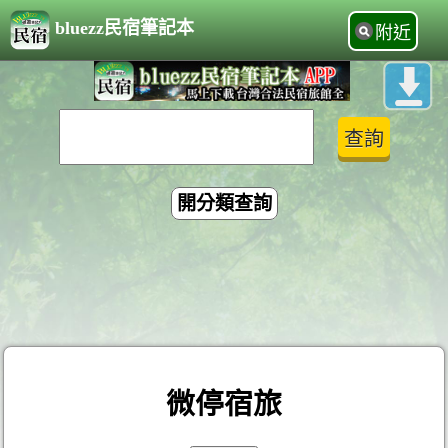
bluezz民宿筆記本
附近
開分類查詢
微停宿旅