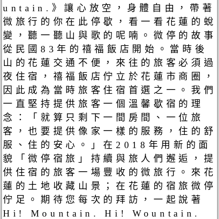
untain.》讓心放空，身體自由，帶著
微旅行的你在此停歇，看一看花蓮的蛻
變，聽一聽山與歌的呢喃。微停的故事
從民國83年的禧福飯店開始。當時後
山的花蓮交通不便，來往的旅客必須過
夜住宿，禧福飯店佇立於花蓮市商圈，
因此成為當時旅客住宿首選之一。我們
一直堅持提供旅客一個溫馨歇宿的理
念：「就算只剩下一間房間、一位旅
客，也要提供像家一樣的服務，住的舒
服、住的安心。」在2018年用新的面
貌「微停宿旅」持續與旅人們邂逅，提
供住宿的旅客一場豐收的微旅行。來花
蓮的土地收藏山景；在花蓮的宿旅微停
佇足。期待您每次的拜訪，一起說著
Hi! Mountain. Hi! Wountain.