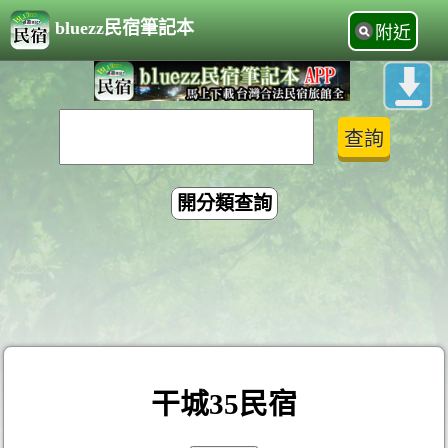
bluezz民宿筆記本
附近
開分類查詢
干城35民宿