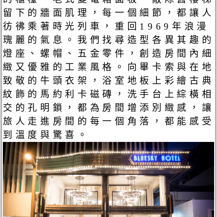
留下的牆面肌理，每一個細節，都讓人
彷彿乘著時光列車，重回1969年浪漫
瑰麗的氣息。我們找尋造型各異其趣的
燈座、螺帽、五金零件，創造房間內細
緻又優雅的工業風格。向畢卡索與在地
致敬的牛頭衣架，浴室地板上彩繪古典
紋飾的馬約利卡磁磚，洗手台上綜橫相
交的孔明鎖，都為房間增添別緻感，讓
旅人走進房間的每一個角落，都能感受
到溫度與驚喜。