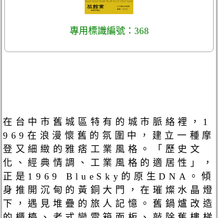
專用標識編號：368
在台中市舊城區特有的城市脈絡裡，1
969在浪漫懷舊的氛圍中，建立一種摩
登又細緻的雅痞工業風格。「歷史文
化、經典情調、工業風格的適居性」，
正是1969 BlueSky的原生DNA。傾
身推開沉甸的黃銅大門，在璀燦水晶燈
下，遇見堆疊的旅人記憶。舊鍋爐改造
的櫃檯、老式變電箱面板、敲除舊樓梯