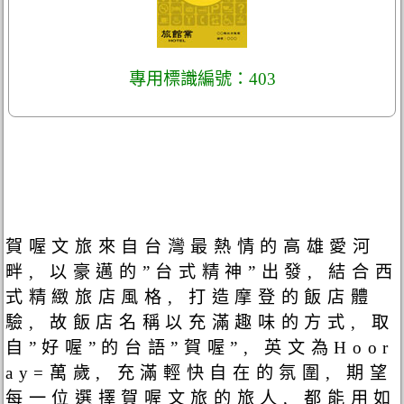
專用標識編號：403
賀喔文旅來自台灣最熱情的高雄愛河
畔, 以豪邁的”台式精神”出發, 結合西
式精緻旅店風格, 打造摩登的飯店體
驗, 故飯店名稱以充滿趣味的方式, 取
自”好喔”的台語”賀喔”, 英文為Hoor
ay=萬歲, 充滿輕快自在的氛圍, 期望
每一位選擇賀喔文旅的旅人, 都能用如