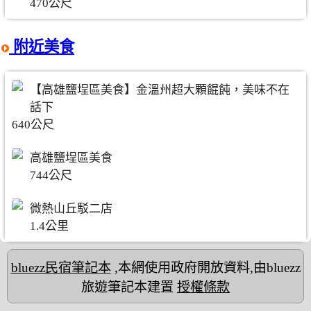
470公尺
附近美食
【高雄鹽埕區美食】金溫州超大顆餛飩，美味不在
話下
640公尺
高雄鹽埕區美食
744公尺
微熱山丘駁二店
1.4公里
bluezz民宿筆記本
,本網使用政府開放資料,由bluezz
旅遊筆記本建置
授權條款