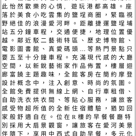
此怡然歡樂的心情, 遊玩港都高雄。座
落於美食小吃雲集的鹽埕商圈，緊臨視
野絕佳的浪漫愛河畔。距離捷運鹽埕埔
站五分鐘車程，交通便捷，地理位置優
越。鄰近駁二藝術特區、歷史博物館、
電影圖書館、真愛碼頭…等熱門景點只
要五至十分鐘車程。充滿現代感的大廳
空間，以新銳藝術家作品佈置，樓層迴
廊富饒主題趣味，全館客房在簡約摩登
設計概念中，注入創意、時尚的氛圍。
全館免費提供無線上網、自行車租借、
自助洗衣烘衣間、等貼心服務，讓旅客
感受物超所值的全新住宿體驗，猶如回
家般舒適自在。位在R樓的早餐餐廳特
別採用大扇景觀窗，讓旅客在愛河美景
伴隨下，享用中西式自助早餐，多元化