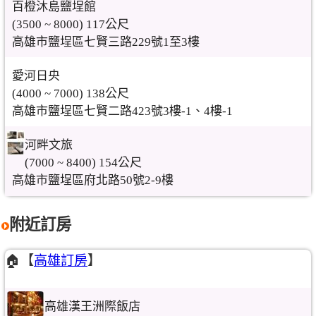
百橙沐島鹽埕館
(3500 ~ 8000) 117公尺
高雄市鹽埕區七賢三路229號1至3樓
愛河日央
(4000 ~ 7000) 138公尺
高雄市鹽埕區七賢二路423號3樓-1、4樓-1
河畔文旅
(7000 ~ 8400) 154公尺
高雄市鹽埕區府北路50號2-9樓
附近訂房
🏠【
高雄訂房
】
高雄漢王洲際飯店