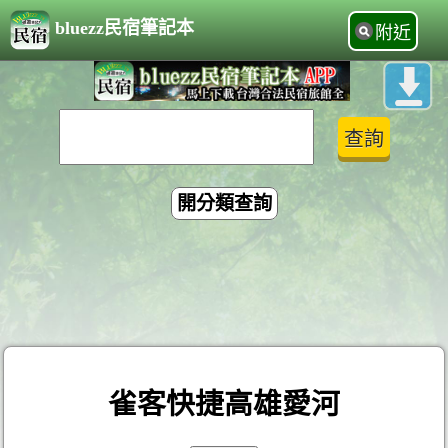
bluezz民宿筆記本
附近
開分類查詢
雀客快捷高雄愛河