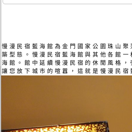
慢漫民宿藍海館為金門國家公園珠山聚
築型態。慢漫民宿藍海館與其他各館一
海館。館中延續慢漫民宿的休閒風格，
讓您放下城市的喧囂，這就是慢漫民宿