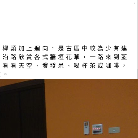
四欅頭加上迴向，是古厝中較為少有建
，沿路欣賞各式牆垣花草，一路來到藍
意看看天空、發發呆、喝杯茶或咖啡，
驗。