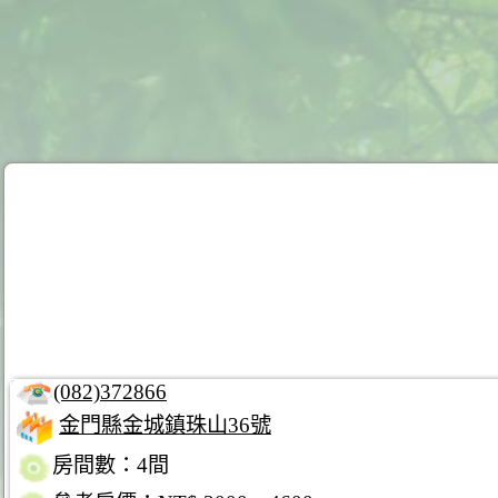
(082)372866
金門縣金城鎮珠山36號
房間數：4間