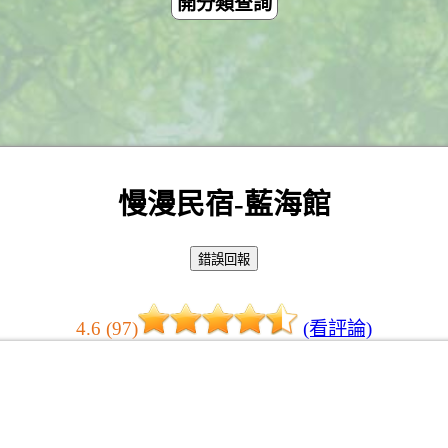
開分類查詢
慢漫民宿-藍海館
4.6 (97)
(看評論)