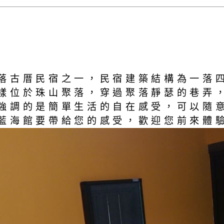
落古厝民宿之一，民宿建築結構為一落
樣位於珠山聚落，穿過聚落靜瑟的巷弄
強調的是簡單生活的自在感受，可以隨
藍海館要帶給您的感受，歡迎您前來體