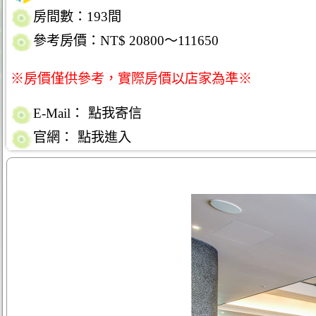
房間數：193間
參考房價：NT$ 20800～111650
※房價僅供參考，實際房價以店家為準※
E-Mail：
點我寄信
官網：
點我進入