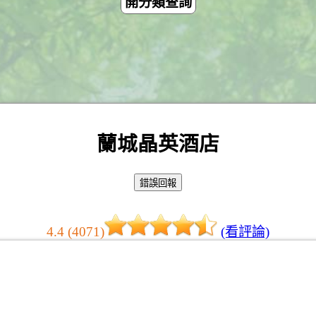
開分類查詢
蘭城晶英酒店
4.4 (4071)
(看評論)