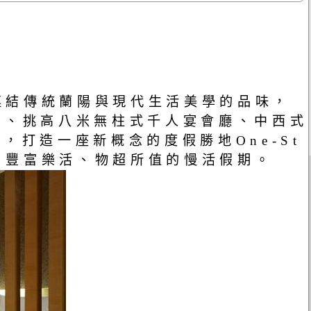
連結傳統蘭陽與現代生活美學的品味，
園、挑高八米無柱式千人宴會廳、中西式
，打造一座新概念的度假勝地One-St
娛樂、豐富樂活、物超所值的慢活假期。