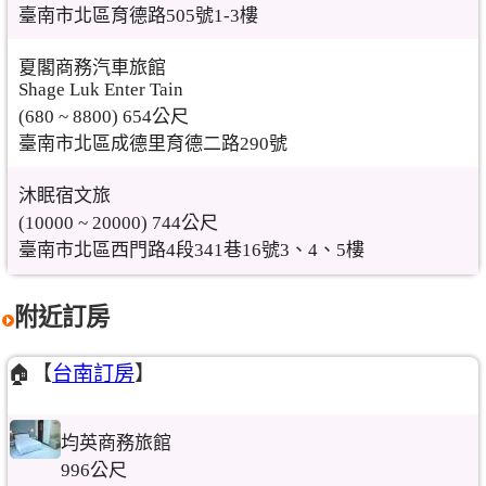
臺南市北區育德路505號1-3樓
夏閣商務汽車旅館
Shage Luk Enter Tain
(680 ~ 8800) 654公尺
臺南市北區成德里育德二路290號
沐眠宿文旅
(10000 ~ 20000) 744公尺
臺南市北區西門路4段341巷16號3、4、5樓
附近訂房
🏠【
台南訂房
】
均英商務旅館
996公尺