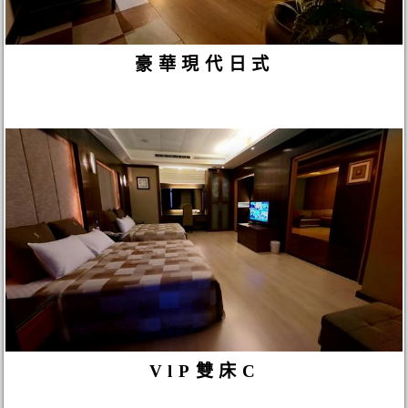
豪華現代日式
VlP雙床C