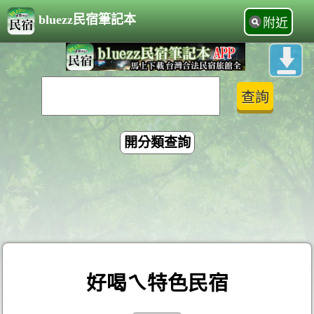
bluezz民宿筆記本
附近
開分類查詢
好喝ㄟ特色民宿