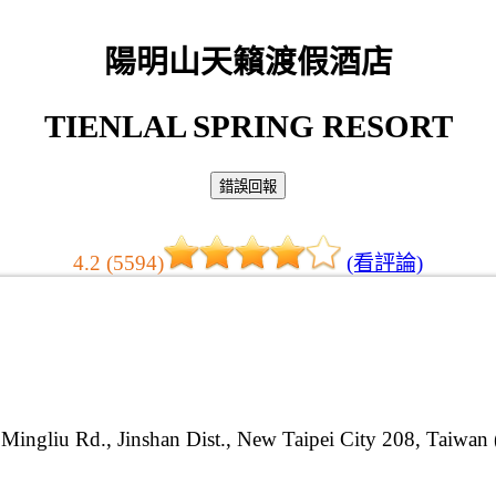
陽明山天籟渡假酒店
TIENLAL SPRING RESORT
4.2 (5594)
(看評論)
Mingliu Rd., Jinshan Dist., New Taipei City 208, Taiwan