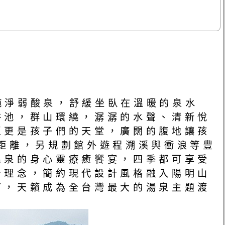
的純淨弱酸泉，舒緩坐臥在溫暖的泉水
浴池，群山環繞，潺潺的水聲、清新悅
區更是孩子們的天堂，廣闊的腹地讓孩
距離，另規劃館外遊程溯溪與衝浪等豐
溫泉的身心靈療癒饗宴，四季都可享受
計理念，簡約現代設計風格融入陽明山
下，天籟成為全台灣最大的湯泉主題渡