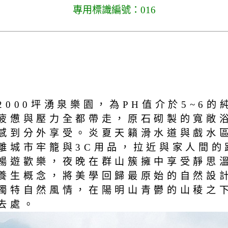
專用標識編號：016
000坪湧泉樂園，為PH值介於5~6
疲憊與壓力全都帶走，原石砌製的寬敞
感到分外享受。炎夏天籟滑水道與戲水
離城市牢籠與3C用品，拉近與家人間的
暢遊歡樂，夜晚在群山簇擁中享受靜思
養生概念，將美學回歸最原始的自然設
獨特自然風情，在陽明山青鬱的山稜之
去處。