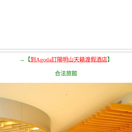
→【
到Agoda訂陽明山天籟渡假酒店
】
合法旅館