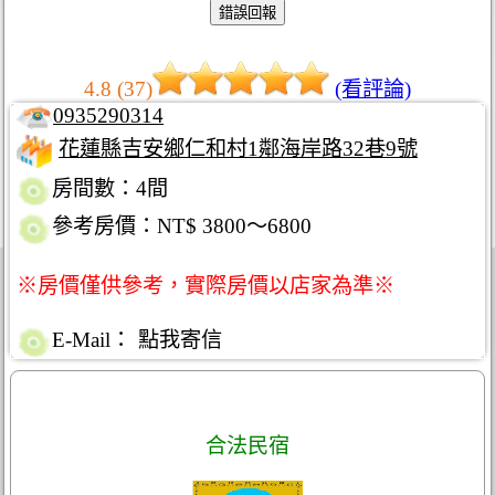
4.8 (37)
(看評論)
0935290314
花蓮縣吉安鄉仁和村1鄰海岸路32巷9號
房間數：4間
參考房價：NT$ 3800～6800
※房價僅供參考，實際房價以店家為準※
E-Mail：
點我寄信
合法民宿