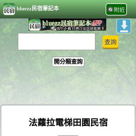
bluezz民宿筆記本
附近
開分類查詢
法蘿拉電梯田園民宿