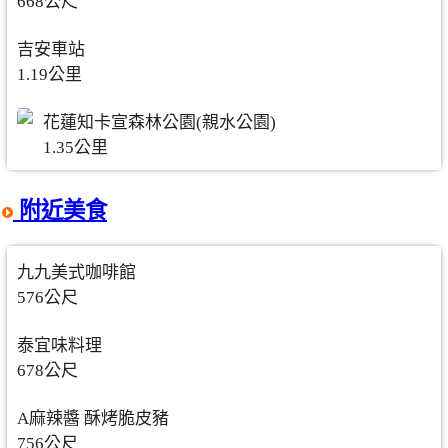
668公尺
吉安車站
1.19公里
花蓮知卡宣森林公園(親水公園)
1.35公里
附近美食
九九美式咖啡館
576公尺
泰宜味料理
678公尺
A麻辣醬 酥烤脆皮豬
756公尺