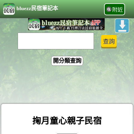
bluezz民宿筆記本
附近
開分類查詢
掬月童心親子民宿