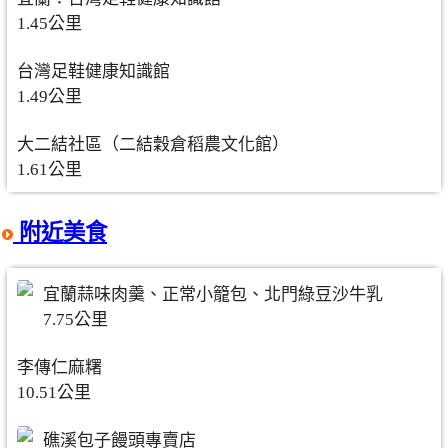
1.45公里
台灣足鞋健康知識館
1.49公里
大二結社區（二結穀倉稻農文化館）
1.61公里
附近美食
宜蘭蒜味肉羹、正常小籠包、北門綠豆沙牛乳
7.75公里
李傳仁麻糬
10.51公里
礁溪包子饅頭專賣店